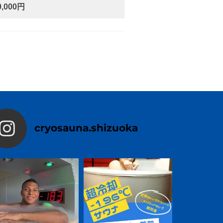
0,000円
cryosauna.shizuoka